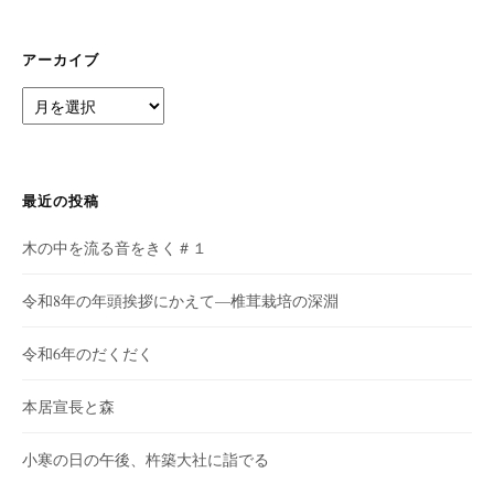
アーカイブ
ア
ー
カ
イ
ブ
最近の投稿
木の中を流る音をきく＃１
令和8年の年頭挨拶にかえて—椎茸栽培の深淵
令和6年のだくだく
本居宣長と森
小寒の日の午後、杵築大社に詣でる