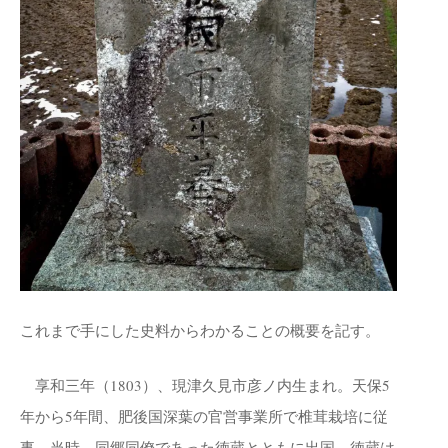
これまで手にした史料からわかることの概要を記す。
享和三年（1803）、現津久見市彦ノ内生まれ。天保5
年から5年間、肥後国深葉の官営事業所で椎茸栽培に従
事。当時、同郷同僚であった徳蔵とともに出国。徳蔵は