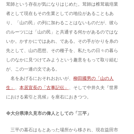
茸師という存在が気になりはじめた。茸師は椎茸栽培業
者として現在もその生業としての地位があることもあ
り、「山の民」の列に加わることはないものだが、彼ら
のルーツには「山の民」と共通する何かがあるのではな
いか。かすかにではあれ、である。その手がかりを糸の
先として、山の思想、その種子を、私たちの日々の暮ら
しのなかに見つけてみようという趣意をもって取り組む
が、この一連の文である。
名をあげるにおそれおおいが、
柳田國男の「山の人
生」
、
本居宣長の「古事記伝」
、そして中井久夫『世界
における索引と兆候』を座右におきつつ。
◆
大分県津久見市の偉人としての「三平」
三平の墓石はもとあった場所から移され、現在益田市