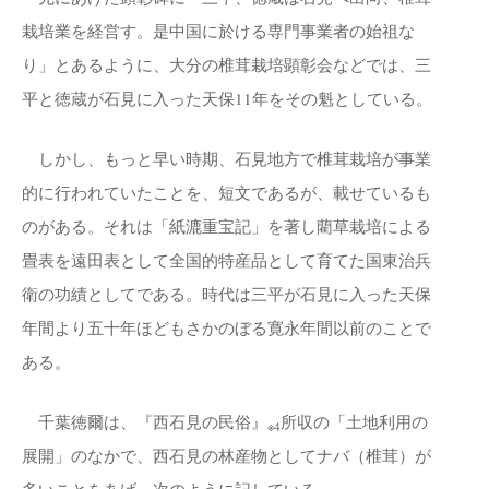
栽培業を経営す。是中国に於ける専門事業者の始祖な
り」とあるように、大分の椎茸栽培顕彰会などでは、三
平と徳蔵が石見に入った天保11年をその魁としている。
しかし、もっと早い時期、石見地方で椎茸栽培が事業
的に行われていたことを、短文であるが、載せているも
のがある。それは「紙漉重宝記」を著し藺草栽培による
畳表を遠田表として全国的特産品として育てた国東治兵
衛の功績としてである。時代は三平が石見に入った天保
年間より五十年ほどもさかのぼる寛永年間以前のことで
ある。
千葉徳爾は、『西石見の民俗』
所収の「土地利用の
※4
展開」のなかで、西石見の林産物としてナバ（椎茸）が
多いことをあげ、次のように記している。