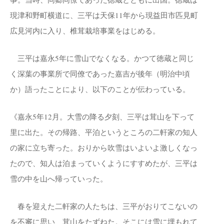
現津和野町横道に、三平は天保11年から現益田市匹見町
広見河内に入り、椎茸栽培事業をはじめる。
三平は嘉永5年に雪山でなくなる。かつて徳蔵と同じ
く深葉の事業所で同僚であった嘉吉が後年（明治中頃
か）語ったことにより、以下のことが伝わっている。
《嘉永5年12月。大雪の降る夕刻、三平は茸山を下って
里に出た。その帰路、平泊というところの二軒家の知人
の家に立ち寄った。おりから吹雪はいよいよ激しくなっ
たので、知人は泊まっていくようにすすめたが、三平は
雪の中を山へ帰っていった。
春を迎えた二軒家の人たちは、三平がおりてこないの
を不審に思い、茸山をたずねた。そこには雪に埋もれて