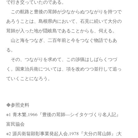
で行き交っていたのである。
この航路と豊後の茸師が少なからぬつながりを持つで
あろうことは、島根県内において、石見に続いて大分の
茸師が入った地が隠岐島であることからも、伺える。
山と海をつなぎ、二百年前と今をつなぐ物語でもあ
る。
その、つながりを求めて、この渉猟はしばらくつづ
く。国東治兵衛については、項を改めつつ並行して追っ
ていくことになろう。
◆
参照史料
※1 青木繁,1966『豊後の茸師―シイタケづくり名人記』
富民協会
※2 源兵衛翁顕彰事業発起人会,1978『大分の茸山師』;大