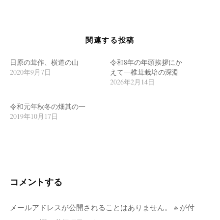
ゲ
ー
シ
関連する投稿
ョ
ン
日原の茸作、横道の山
令和8年の年頭挨拶にか
2020年9月7日
えて—椎茸栽培の深淵
2026年2月14日
令和元年秋冬の畑其の一
2019年10月17日
コメントする
メールアドレスが公開されることはありません。
※
が付