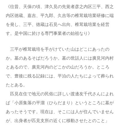
《往昔、天保の頃、津久見の先覚者彦之内区三平、西之
内区徳蔵、嘉吉、平九郎、久吉等の椎茸栽培業研修に端
を発し、三平、徳蔵は石見へ出向、椎茸栽培業を経営
す。是中国に於ける専門事業者の始祖なり》
三平が椎茸栽培を手がけていた山はどこにあったの
か。墓のあるそばだろうか。墓の世話人には廣見河内村
とあるので、廣見河内のどこかの山だろうか。ところ
で、豊後に残る記録には、平泊の人たちによって葬られ
たとある。
匹見在住で地元の民俗に詳しい渡邊友千代さんによれ
ば「小原集落の平溜（ひらだまり）というところに墓が
あったそうです。現在は、そこには人が住んでいません
が、出身者が匹見支所の近くに移動させたとのこと」