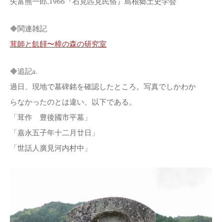
矢富熊一郎,1966『石見匹見民俗』島根郷土史学会
◆
関連雑記
茸師と飢饉〜樟の森の研究室
◆
追記a.
過日、現地で墓碑銘を確認したところ。写真でしかわか
らなかったのとは違い、以下である。
「茸作 豊後國市平墓」
「嘉永五子年十二月廿日」
「世話人廣見河内村中」