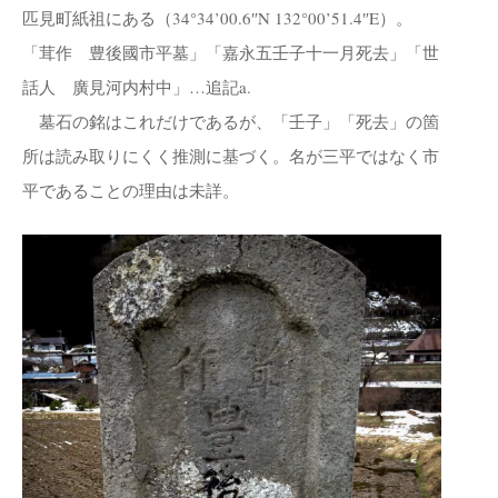
匹見町紙祖にある（34°34’00.6″N 132°00’51.4″E）。
「茸作 豊後國市平墓」「嘉永五壬子十一月死去」「世
話人 廣見河内村中」…追記a.
墓石の銘はこれだけであるが、「壬子」「死去」の箇
所は読み取りにくく推測に基づく。名が三平ではなく市
平であることの理由は未詳。