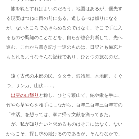
旅を範とすればよいのだろう。地図はあるが、優先す
る現実はつねに目の前にある。道しるべは頼りになる
が、ないところであきらめるのではなく、そこで手に入
るものや既知のことなどを、自らが総合判断して、先へ
進む。これから書き記す一連のものは、日記とも備忘と
もとれるようなそんな記録であり、ひとつの旅なのだ。
遠く古代の木部の民、タタラ、鍛冶屋、木地師、くぐ
つ、サンカ、山伏……。
出雲の山墾り
と称し、ひとり藪山で、鉈や鍬を手に、
竹やら草やらを相手にしながら、百年二百年三百年前の
「生活」を想っては、家に帰り文献を漁ってきた。
が、私が知りたいと求めるものはそこにはなく、ない
からこそ、探し求め続けるのであるが、そんななかで、