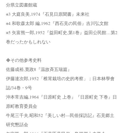
分県立図書館蔵
※3 大庭良美,1974『石見日原聞書』未来社
※4 和歌森太郎 編,1962『西石見の民俗』吉川弘文館
※5 矢富熊一郎,1952『益田町史,第1巻』益田公民館…第2
巻だったかもしれない
◆
その他参考史料
佐藤成裕,寛政8『温故斉五瑞篇』
伊藤達次郎,1952「椎茸栽培の史的考察」；日本林學會
誌/34巻・9号
沖本常吉編,1964『日原町史 上巻』『日原町史 下巻』日
原町教育委員会
牛尾三千夫,昭和52『美しい村―民俗採訪記』石見郷土
研究懇話会