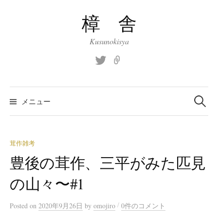
コ
樟 舎
ン
テ
Kusunokisya
ン
ツ
Twitter
site
へ
ス
検
索:
キ
メニュー
ッ
プ
茸作雑考
豊後の茸作、三平がみた匹見
の山々〜#1
/
Posted
on
2020年9月26日
by
omojiro
0件のコメント