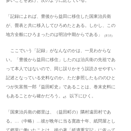
「記録によれば、豊後から益田に移住した国東治兵衛
が、畳表と共に移入してひろめたとある。しかし、この
地方全般にひろまったのは明治中期からである」
（P.35)
ここでいう「記録」がなんなのかは、一見わからな
い。「豊後から益田に移住」したのは治兵衛の先祖であ
って本人ではないので、同じ誤りかそう誤読させやすい
記述となっている史料なのか。ただ参照したもののひと
つが矢富熊一郎『益田町史』であることは、巻末史料に
もあることから確かだろう。
以下にひく。
※5
「国東治兵衛の郷里は、（益田町の）隣村遠田村であ
る。…（中略）…彼が晩年に当る寛政十年、紙問屋とし
て郷里に働いたことは、彼の著「紙漉重宝記」に依って