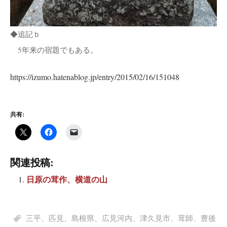
◆追記ｂ
5年来の宿題でもある。
https://izumo.hatenablog.jp/entry/2015/02/16/151048
共有:
関連投稿:
日原の茸作、横道の山
三平
、
匹見
、
島根県
、
広見河内
、
津久見市
、
茸師
、
豊後