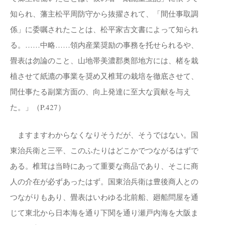
知られ、藩主松平周防守から抜擢されて、「間仕事取調
係」に委嘱されたことは、松平家古文書によって知られ
る。……中略……領内産業奨励の事務を托せられるや、
畳表は勿論のこと、山地帯美濃郡奥部地方には、楮を栽
植させて紙漉の事業を奨め又椎茸の栽培を徹底させて、
間仕事たる副業方面の、向上発達に至大な貢献を与え
た。」（P.427）
ますますわからなくなりそうだが、そうではない。国
東治兵衛と三平、このふたりはどこかでつながるはずで
ある。椎茸は当時にあって重要な商品であり、そこに商
人の介在が必ずあったはず。国東治兵衛は豊後商人との
つながりもあり、畳表はいわゆる北前船、廻船問屋を通
じて東北から日本海を通り下関を通り瀬戸内海を大阪ま