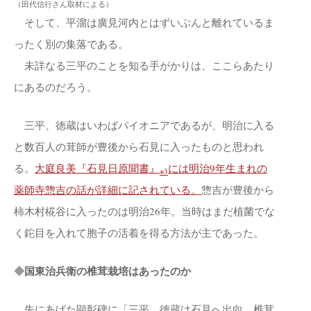
（田代信行さん取材による）
そして、平溜は廣見河内とはずいぶんと離れているま
ったく別の集落である。
未詳なる三平のことを知る手がかりは、ここらあたり
にあるのだろう。
三平、徳蔵はいわばパイオニアであるが、明治に入る
と数百人の茸師が豊後から石見に入ったものと思われ
る。
大庭良美『石見日原聞書』
には明治9年生まれの
※3
薬師寺惣吉の話が詳細に記されている。
惣吉が豊後から
柿木村椛谷に入ったのは明治26年。当時はまだ植菌でな
く鉈目を入れて胞子の活着を得る方法が主であった。
◆
国東治兵衛の椎茸栽培はあったのか
先にあげた顕彰碑に「三平、徳蔵は石見へ出向、椎茸