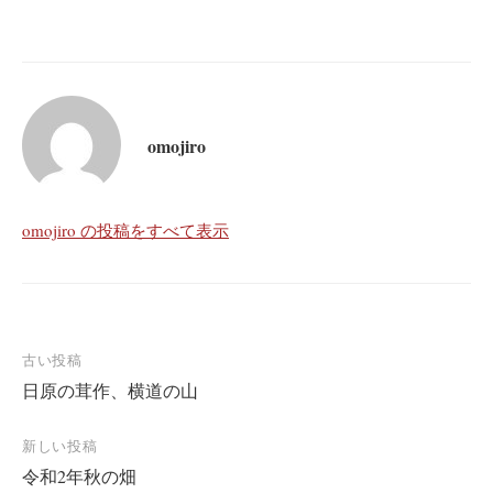
omojiro
omojiro の投稿をすべて表示
投
古い投稿
日原の茸作、横道の山
稿
ナ
新しい投稿
ビ
令和2年秋の畑