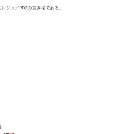
のレジュメPDFの置き場である。
1