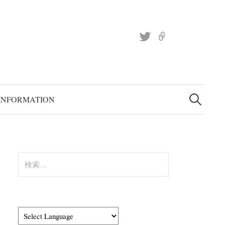
Twitter
site
検
索:
INFORMATION
検
索: