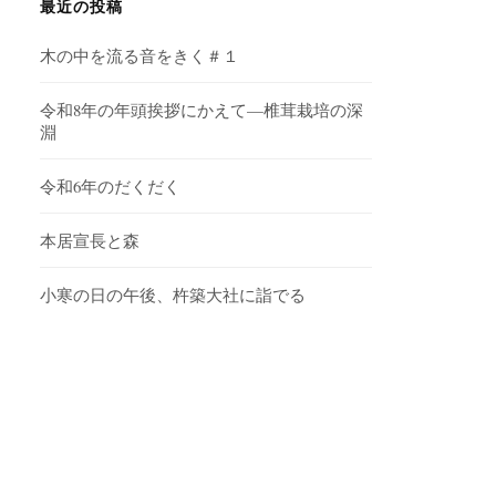
ブ
最近の投稿
木の中を流る音をきく＃１
令和8年の年頭挨拶にかえて—椎茸栽培の深
淵
令和6年のだくだく
本居宣長と森
小寒の日の午後、杵築大社に詣でる