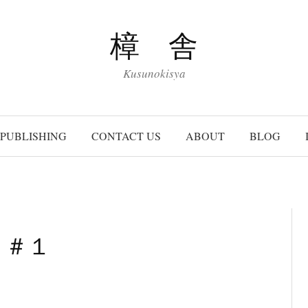
樟 舎
Kusunokisya
PUBLISHING
CONTACT US
ABOUT
BLOG
く＃１