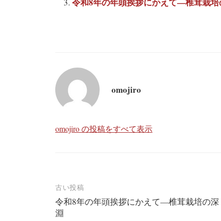
令和8年の年頭挨拶にかえて—椎茸栽培
omojiro
omojiro の投稿をすべて表示
投
古い投稿
令和8年の年頭挨拶にかえて—椎茸栽培の深
稿
淵