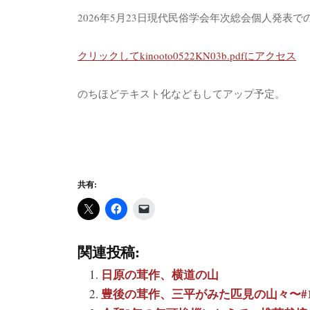
2026年5月23日現代民俗学会年次総会個人発表で
クリックしてkinooto0522KN03b.pdfにアクセス
のちほどテキスト化などもしてアップ予定。
共有:
関連投稿:
日原の茸作、横道の山
豊後の茸作、三平がみた匹見の山々〜#