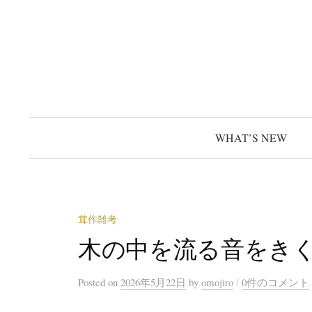
コ
ン
テ
ン
ツ
へ
ス
WHAT’S NEW
キ
ッ
プ
茸作雑考
木の中を流る音をき
/
Posted
on
2026年5月22日
by
omojiro
0件のコメント