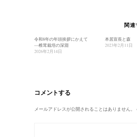
ナ
ビ
ゲ
関連
ー
シ
令和8年の年頭挨拶にかえて
本居宣長と森
—椎茸栽培の深淵
2023年2月11日
ョ
2026年2月14日
ン
コメントする
メールアドレスが公開されることはありません。