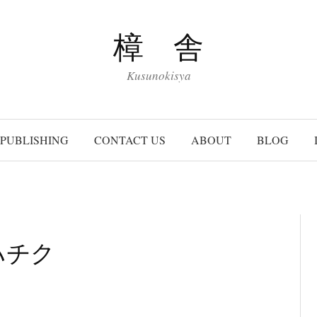
樟 舎
Kusunokisya
PUBLISHING
CONTACT US
ABOUT
BLOG
ハチク