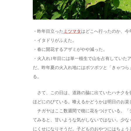
・昨年目立った
ミツマタ
はどこへ行ったのか、今
・イタドリがふえた。
・春に開花するアザミがやや減った。
・火入れ1年目には単一植生で山を占有していた
だ、昨年夏の火入れ地にはボツボツと「きゃつら
る。
さて、この日は、道路の脇に出ていたハチクを
ほどにのびている。喰えるかどうかは明日のお楽
チガヤはここ数週間で穂に花をつけている。「
てみると、甘いような気がしないではない。少な
にくせになりそうだ。子どものおやつにはちょう