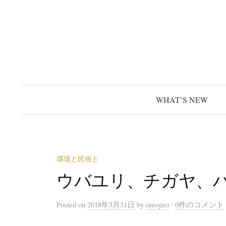
コ
ン
テ
ン
ツ
へ
ス
WHAT’S NEW
キ
ッ
プ
環境と民俗と
ウバユリ、チガヤ、
/
Posted
on
2018年5月31日
by
omojiro
0件のコメント