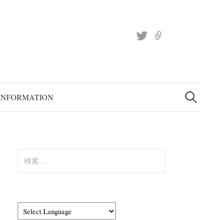
Twitter
site
検
索:
INFORMATION
検
索: