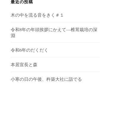
ブ
最近の投稿
木の中を流る音をきく＃１
令和8年の年頭挨拶にかえて—椎茸栽培の深
淵
令和6年のだくだく
本居宣長と森
小寒の日の午後、杵築大社に詣でる