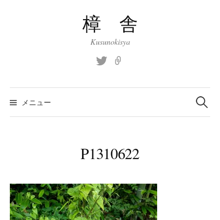
コ
樟 舎
ン
テ
Kusunokisya
ン
ツ
Twitter
site
へ
ス
検
索:
キ
メニュー
ッ
プ
P1310622