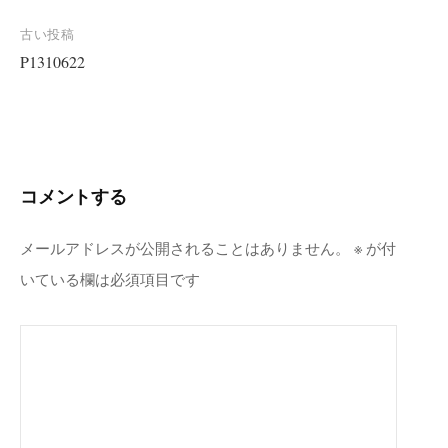
投
古い投稿
P1310622
稿
ナ
ビ
ゲ
ー
コメントする
シ
ョ
メールアドレスが公開されることはありません。
※
が付
ン
いている欄は必須項目です