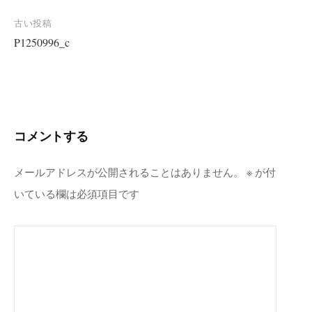
投
古い投稿
P1250996_c
稿
ナ
ビ
ゲ
ー
コメントする
シ
ョ
メールアドレスが公開されることはありません。
※
が付
ン
いている欄は必須項目です