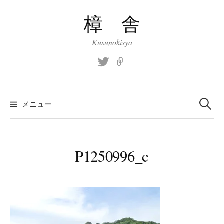
コ
樟 舎
ン
テ
Kusunokisya
ン
ツ
Twitter
site
へ
ス
検
索:
キ
メニュー
ッ
プ
P1250996_c