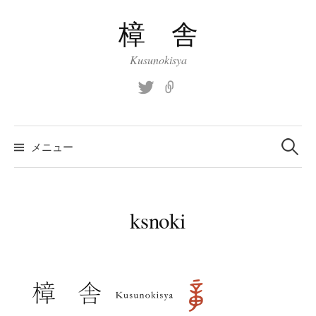
コ
樟 舎
ン
テ
Kusunokisya
ン
ツ
Twitter
site
へ
ス
検
索:
キ
メニュー
ッ
プ
ksnoki