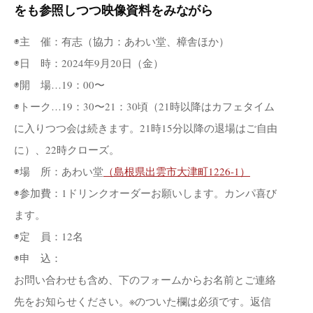
をも参照しつつ映像資料をみながら
◉主 催：有志（協力：あわい堂、樟舎ほか）
◉日 時：2024年9月20日（金）
◉開 場…19：00〜
◉トーク…19：30〜21：30頃（21時以降はカフェタイム
に入りつつ会は続きます。21時15分以降の退場はご自由
に）、22時クローズ。
◉場 所：あわい堂
（島根県出雲市大津町1226-1）
◉参加費：1ドリンクオーダーお願いします。カンパ喜び
ます。
◉定 員：12名
◉申 込：
お問い合わせも含め、下のフォームからお名前とご連絡
先をお知らせください。※のついた欄は必須です。返信