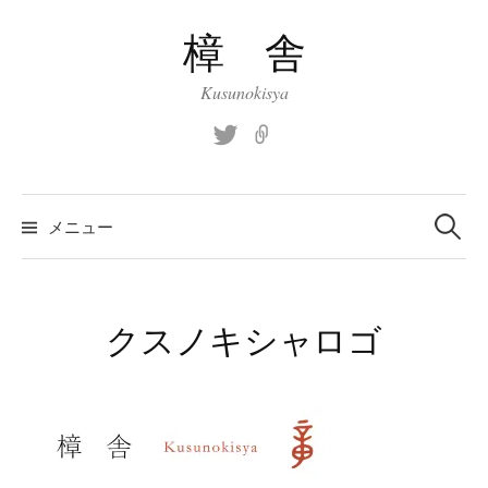
コ
樟 舎
ン
テ
Kusunokisya
ン
ツ
Twitter
site
へ
ス
検
索:
キ
メニュー
ッ
プ
クスノキシャロゴ